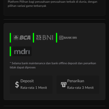
Platform Pilihan bagi perusahaan-perusahaan terbaik di dunia, dengan
pilihan variasi game terbanyak
* Selama bank maintenance dan bank offline deposit dan penarikan
tidak dapat diproses
Deposit
Penarikan
Rata-rata 1 Menit
Rata-rata 3 Menit