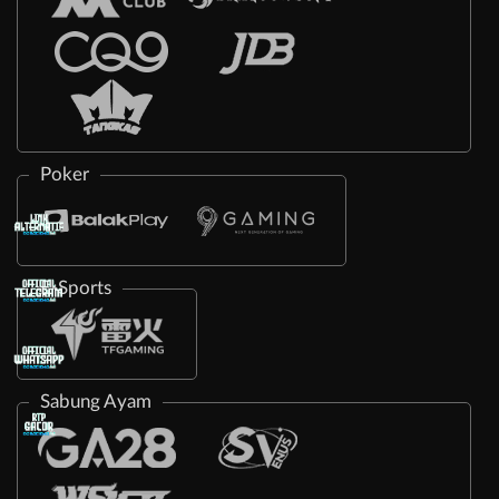
Poker
E-Sports
Sabung Ayam