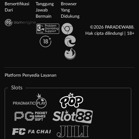
Bersertifikasi
Tanggung
Browser
Dari
Jawab
Yang
Bermain
Didukung
©2026 PARADEWA88.
Hak cipta dilindungi | 18+
Platform Penyedia Layanan
Slots