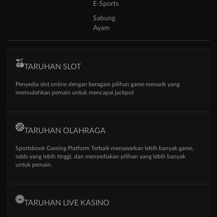
E-Sports
Sabung
Ayam
TARUHAN SLOT
Penyedia slot online dengan beragam pilihan game menarik yang
memudahkan pemain untuk mencapai jackpot
TARUHAN OLAHRAGA
Sportsbook Gaming Platform Terbaik menawarkan lebih banyak game,
odds yang lebih tinggi, dan menyediakan pilihan yang lebih banyak
untuk pemain.
TARUHAN LIVE KASINO