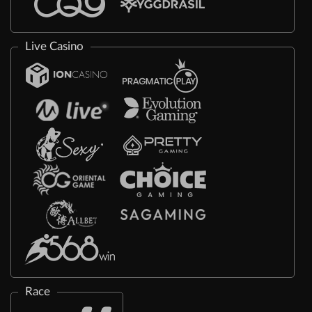
Live Casino
Race