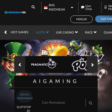
BHS
Live
Ve
Chat
Mo
INDONESIA
DAFTA
MASUK
IDR
12,668,866,
HOT GAMES
SLOTS
LIVE CASINO
RACE
OLA
AIGAMING
SEMUA
PERMAINAN
SLOTS
TOP
20