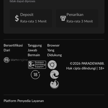
tidak dapat diproses
Deposit
Penarikan
Rata-rata 1 Menit
Rata-rata 3 Menit
Bersertifikasi
Tanggung
Browser
Dari
Jawab
Yang
Bermain
Didukung
©2026 PARADEWA88.
Hak cipta dilindungi | 18+
Platform Penyedia Layanan