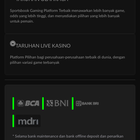
Sportsbook Gaming Platform Terbaik menawarkan lebih banyak game,
odds yang lebih tinggi, dan menyediakan pilihan yang lebih banyak
untuk pemain.
TARUHAN LIVE KASINO
Platform Pilihan bagi perusahaan-perusahaan terbaik di dunia, dengan
pilihan variasi game terbanyak
* Selama bank maintenance dan bank offline deposit dan penarikan