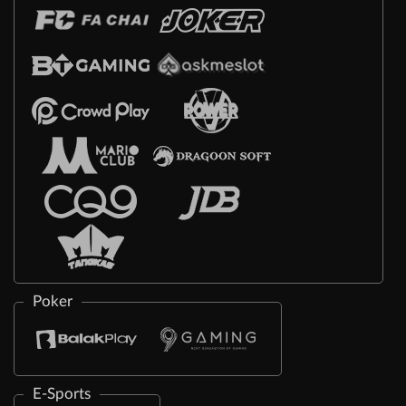
Poker
E-Sports