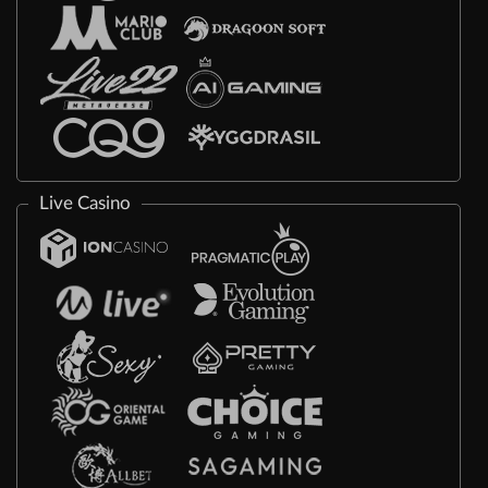
Live Casino