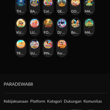
THRONE OF POSEIDON
BATTLE OF ALLIANCE
Color Bingo
GEMS MINER
GOD OF FORTUNE 2
MASTER OF GOLD MINER 2
KUNG FU LEOPARD
LUCKY TIGER
FORTUNE GEMS 2000
DJ SEAL
Book of Egypt
MASTER OF GOLD MINER
TREASURES OF EGYPT
SUPREME ACE
PINATA 1000
Fortune Lion
PARADEWA88
Kebijaksanaan
Platform
Kategori
Dukungan
Komunitas