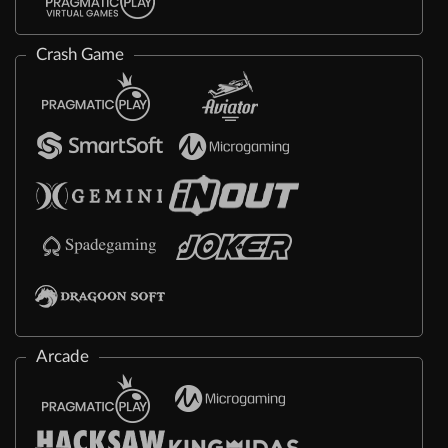
Crash Game
Arcade