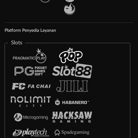
Platform Penyedia Layanan
Slots