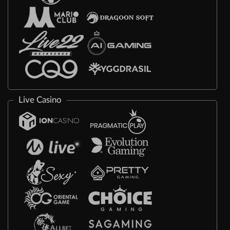
Live Casino