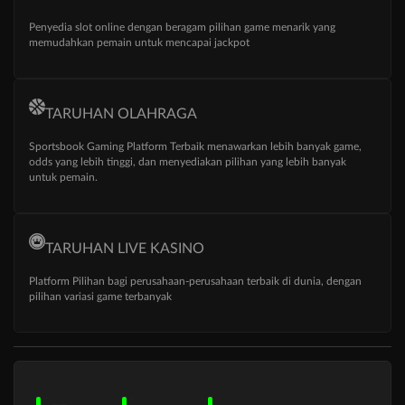
Penyedia slot online dengan beragam pilihan game menarik yang
memudahkan pemain untuk mencapai jackpot
TARUHAN OLAHRAGA
Sportsbook Gaming Platform Terbaik menawarkan lebih banyak game,
odds yang lebih tinggi, dan menyediakan pilihan yang lebih banyak
untuk pemain.
TARUHAN LIVE KASINO
Platform Pilihan bagi perusahaan-perusahaan terbaik di dunia, dengan
pilihan variasi game terbanyak