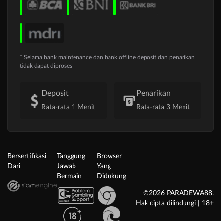
* Selama bank maintenance dan bank offline deposit dan penarikan
tidak dapat diproses
Deposit
Penarikan
Rata-rata 1 Menit
Rata-rata 3 Menit
Bersertifikasi
Tanggung
Browser
Dari
Jawab
Yang
Bermain
Didukung
©2026 PARADEWA88.
Hak cipta dilindungi | 18+