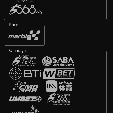
Race
Olahraga